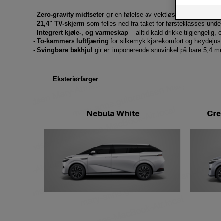
-
Zero-gravity midtseter
gir en følelse av vektløs avslapning
-
21,4" TV-skjerm
som felles ned fra taket for førsteklasses unde
-
Integrert kjøle-, og varmeskap
– alltid kald drikke tilgjengelig
-
To-kammers luftfjæring
for silkemyk kjørekomfort og høydejus
-
Svingbare bakhjul
gir en imponerende snuvinkel på bare 5,4 m
Eksteriørfarger