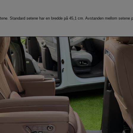
etene. Standard setene har en bredde på 45,1 cm. Avstanden mellom setene p