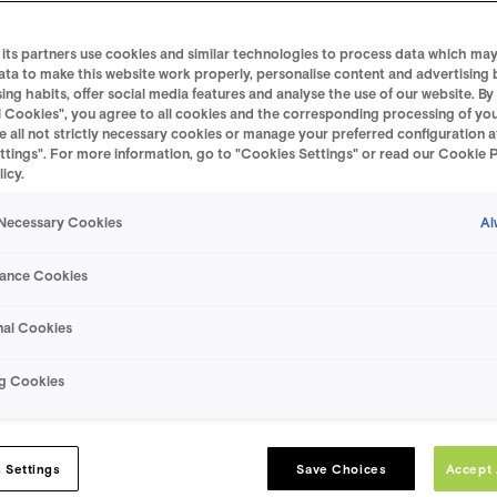
riøse syvseteren vil ha en startpris på 699.900,- inkl hengefeste og hvit me
its partners use cookies and similar technologies to process data which may 
 moderne, norske familien. XPENG X9 kombinerer romsligheten til en stor SUV 
ata to make this website work properly, personalise content and advertising
anebrytende førerstøttesystemer, er dette en bil som er laget for hverdagen, h
ng habits, offer social media features and analyse the use of our website. By 
l Cookies", you agree to all cookies and the corresponding processing of you
 ta kontakt med deg for både kjøp og prøvekjøring.
e all not strictly necessary cookies or manage your preferred configuration a
ttings". For more information, go to "Cookies Settings" or read our Cookie 
icy.
 i bruk, 721 liter bagasjeplass med alle syv seter i bruk.
Al
 Necessary Cookies
 forhold.
n.
ance Cookies
& AWD Performance, 537 kW gjelder standard range)
nal Cookies
ge, 110 gjelder long range og AWD Performance)
ng Cookies
ndelig typegodkjenning.
 Settings
Save Choices
Accept 
 aerodynamiske designet gir den lav luftmotstand som en sportsbil, og innsi