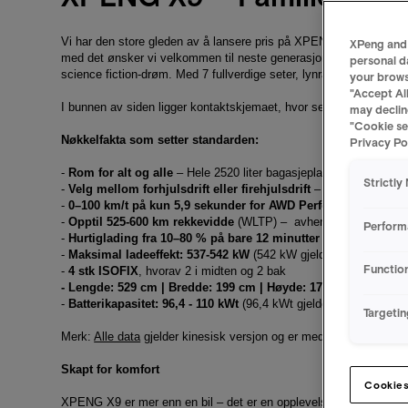
Vi har den store gleden av å lansere pris på XPENG X9 – Den luksu
XPeng and 
med det ønsker vi velkommen til neste generasjons elbil for den
personal d
science fiction-drøm. Med 7 fullverdige seter, lynrask lading og b
your browsi
"Accept Al
I bunnen av siden ligger kontaktskjemaet, hvor selger deretter vil
may declin
"Cookie se
Nøkkelfakta som setter standarden:
Privacy Pol
-
Rom for alt og alle
– Hele 2520 liter bagasjeplass med fire seter
Strictly
-
Velg mellom forhjulsdrift eller firehjulsdrift
– tilpasset norske
-
0–100 km/t på kun 5,9 sekunder
for AWD Performance versjo
-
Opptil 525-600 km rekkevidde
(WLTP) – avhengig av versjon.
Perform
-
Hurtiglading fra 10–80 % på bare 12 minutter
-
Maksimal ladeeffekt: 537-542 kW
(542 kW gjelder Long range 
Functio
-
4 stk ISOFIX
, hvorav 2 i midten og 2 bak
- Lengde: 529 cm | Bredde: 199 cm | Høyde: 179 cm
-
Batterikapasitet: 96,4 - 110 kWt
(96,4 kWt gjelder standard ran
Targeti
Merk:
Alle data
gjelder kinesisk versjon og er med forbehold om e
Skapt for komfort
Cookies
XPENG X9 er mer enn en bil – det er en opplevelse. Det elegante,