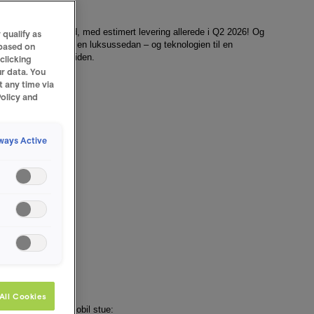
tallic som standard, med estimert levering allerede i Q2 2026! Og
qualify as
med komforten til en luksussedan – og teknologien til en
 based on
elgeturene og fremtiden.
clicking
r data. You
t any time via
Policy and
ways Active
All Cookies
den føles som en mobil stue: