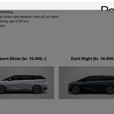
rholdning
, og holder take-awayen varm på vei hjem!
tering opp til 90 mm
eter